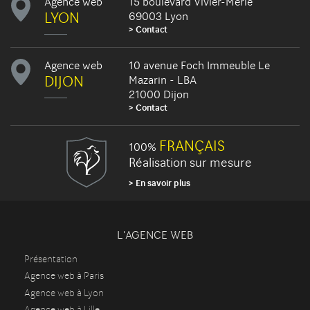
Agence web
15 boulevard Vivier-Merle
LYON
69003 Lyon
Contact
Agence web
10 avenue Foch Immeuble Le
DIJON
Mazarin - LBA
21000 Dijon
Contact
FRANÇAIS
100%
Réalisation sur mesure
En savoir plus
L'AGENCE WEB
Présentation
Agence web à Paris
Agence web à Lyon
Agence web à Lille