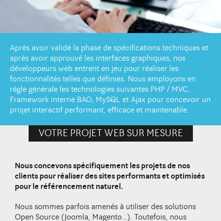
DIJON
10 avenue Foch Immeuble Le Mazarin - LBA
Contact
21000 Dijon
Après avoir validé la phase de spécifications techniques et
après avoir approuvé les interfaces graphiques, nos
développeurs web entrent en jeu pour réaliser les
fonctionnalités telles que définies. Nous employons en
règle générale les technologies suivantes PHP / MVC,
Framework interne BAO, MySQL et Ajax pour concevoir un
projet interactif performant, efficace et maintenable.
VOTRE PROJET WEB SUR MESURE
Nous concevons spécifiquement les projets de nos
clients pour réaliser des sites performants et optimisés
pour le référencement naturel.
Nous sommes parfois amenés à utiliser des solutions
Open Source (Joomla, Magento…). Toutefois, nous