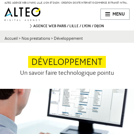
ALTEO, AGENCE WEB À PARIS, LILLE, LYON ET DIJON : CRÉATION DE SITE INTERNET, E-COMMERCE, EXTRANET, INTRANET
MENU
AGENCE WEB
PARIS
LILLE
LYON
DIJON
Accueil
>
Nos prestations
>
Développement
PARIS
47 bd de Courcelles
75008 Paris
Contact
34 rue Desaix
DÉVELOPPEMENT
75015 Paris
Un savoir faire technologique pointu
LILLE
134 Rue des Templiers
Contact
59000 Lille
LYON
15 boulevard Vivier-Merle
Contact
69003 Lyon