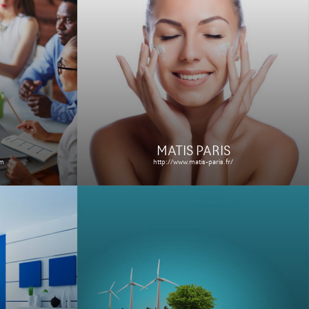
RME LOOS
http://www.electricite-loos.fr/
s
Le site
Étude de cas
MATIS PARIS
om
http://www.matis-paris.fr/
VOIE D'AVENIR
http://www.voiedavenir.fr/