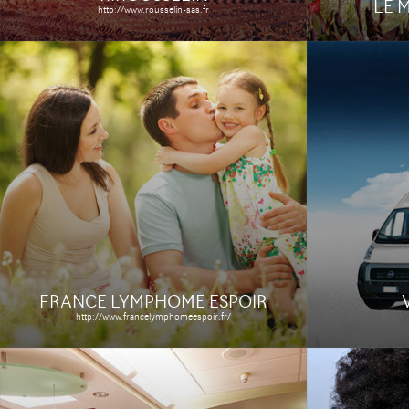
LE 
http://www.rousselin-sas.fr
CLINIQUE PONT
PHARM
SAINT VAAST
http://www.phar
http://www.clinique-psv.fr/
Le site
Le site
Étude de cas
FRANCE LYMPHOME ESPOIR
http://www.francelymphomeespoir.fr/