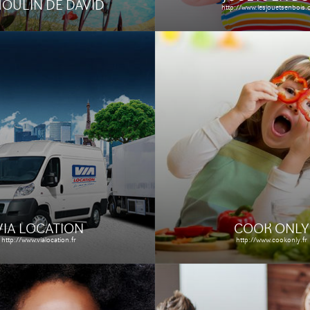
MOULIN DE DAVID
http://www.lesjouetsenbois
ACIE EXPERT
AVENAO
macie-expert.com
http://www.logiciel-cao.com
Étude de cas
Le site
Étude de ca
VIA LOCATION
COOK ONLY
http://www.vialocation.fr
http://www.cookonly.fr