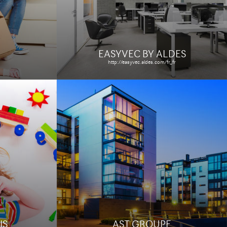
s
Le site
Étude de cas
EASYVEC BY ALDES
http://easyvec.aldes.com/fr_fr
MFIF - MUTUELLE
SANTÉ ET
PRÉVOYANCE
http://www.mfif.fr
s
Le site
Étude de cas
IS
AST GROUPE