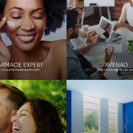
LITÉ
AISE NORD-
ACHATDESIGN
E-CALAIS
http://www.achatdesign.com
lite59.fr/
Le site
Étude de ca
Étude de cas
ARMACIE EXPERT
AVENAO
://www.pharmacie-expert.com
http://www.logiciel-cao.c
TRAITE
CABINET CATRY
LÉMENTAIRE
http://www.cabinet-catry.com/
 ARRCO