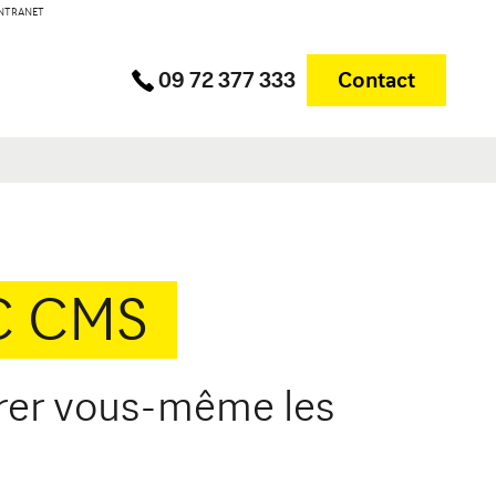
 INTRANET
DIJON
Contact
Contact
09 72 377 333
Contact
Merle
10 avenue Foch Immeuble Le Mazarin - LBA
21000 Dijon
C CMS
trer vous-même les