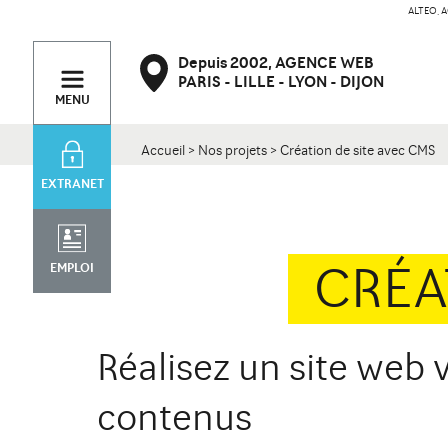
ALTEO, A
PARIS
Contact
Depuis 2002,
AGENCE WEB
47 bd de Courcelles
34 rue Desaix
PARIS
LILLE
LYON
DIJON
75008 Paris
75015 Paris
MENU
Accueil
>
Nos projets
>
Création de site avec CMS
EXTRANET
CRÉA
EMPLOI
Réalisez un site web
contenus