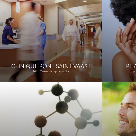
MUTUA
HYBRIGENICS
FRANÇ
SERVICES
PAS-D
http://www.hybrigenics-services.com
http://www.mutua
Le site
Étude de cas
Le site
CLINIQUE PONT SAINT VAAST
PH
http://www.clinique-psv.fr/
http
MA RE
ARMÉE DE L'AIR
COMP
AGIRC