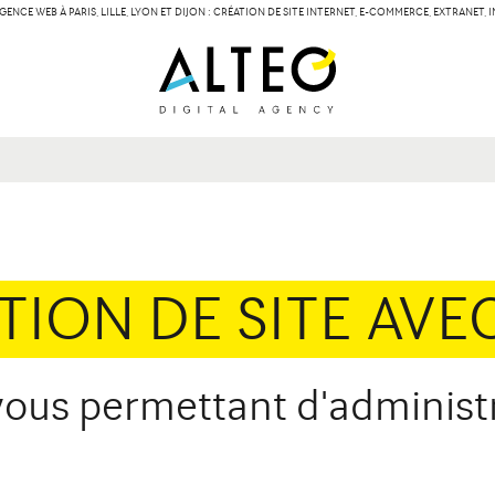
GENCE WEB À PARIS, LILLE, LYON ET DIJON : CRÉATION DE SITE INTERNET, E-COMMERCE, EXTRANET,
LILLE
LYON
Contact
134 Rue des Templiers
15 boulevard Vivier-
59000 Lille
69003 Lyon
TION DE SITE AVE
 vous permettant d'adminis