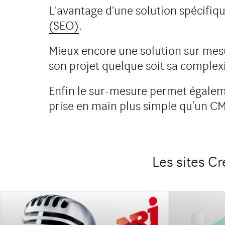
L'avantage d'une solution spécifiqu
(SEO)
.
Mieux encore une solution sur mesu
son projet quelque soit sa complexi
SANYT
NRJ GLOBAL REGIONS
DE LA
Enfin le sur-mesure permet égaleme
!
http://www.nrjglobalregions.com
prise en main plus simple qu’un 
https://www.sanyt
Le site
Étude de cas
Le site
Les sites Cr