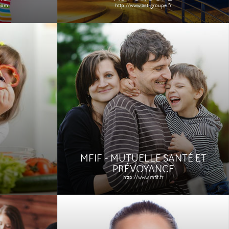
.com
http://www.ast-groupe.fr
MATIS PARIS
http://www.matis-paris.fr/
s
Le site
Étude de cas
MFIF - MUTUELLE SANTÉ ET
PRÉVOYANCE
http://www.mfif.fr