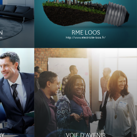
s
Le site
Étude de cas
N
RME LOOS
om
http://www.electricite-loos.fr/
RY
VOIE D'AVENIR