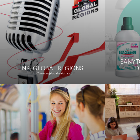
STIVO
GINKG
http://www.stivo.com
Étude de
Le site
Étude de cas
SANYTO
NRJ GLOBAL REGIONS
D
http://www.nrjglobalregions.com
R.ROUSSELIN
LE MO
http://www.rousselin-sas.fr