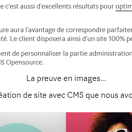
e c'est aussi d'excellents résultats pour
optim
re aura l’avantage de correspondre parfaite
té. Le client disposera ainsi d’un site 100% p
OL - L'EXPERT
 DÉSINFECTION
L'AMY GROUP
nt de personnaliser la partie administration 
http://www.lamygroup.com/
CMS Opensource.
ol.fr/
Le site
Étude de ca
La preuve en images…
Étude de cas
éation de site avec CMS que nous avo