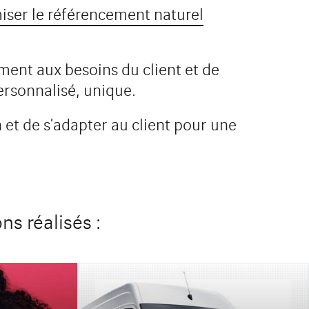
iser le référencement naturel
ment aux besoins du client et de
ersonnalisé, unique.
FRANCHISÉS GROUPE
et de s’adapter au client pour une
ADA
http://franchise.ada.fr/
s
Le site
Étude de cas
ns réalisés :