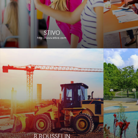
Étude de
Le site
Étude de cas
STIVO
http://www.stivo.com
FRANCE LYMPHOME
VIA L
ESPOIR
http://www.vialoc
http://www.francelymphomeespoir.fr/
Le site
Le site
Étude de cas
R.ROUSSELIN