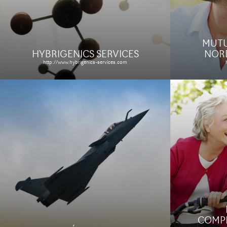
Étude de cas
Étude de
MUTU
HYBRIGENICS SERVICES
NORD
http://www.hybrigenics-services.com
ANNU
AGENCE CP
MUTUA
http://www.agencecp.com
http://annuaire.m
Le site
Étude de cas
Le site
COMPL