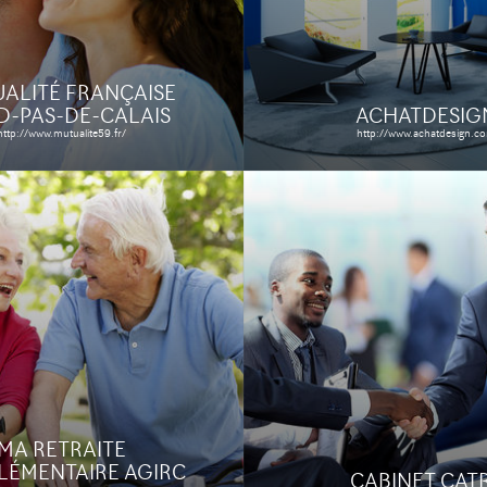
Le site
Étude de ca
 cas
ALITÉ FRANÇAISE
-PAS-DE-CALAIS
ACHATDESIG
http://www.mutualite59.fr/
http://www.achatdesign.c
AIRE
LITÉ NPDC
utualite-npdc.fr
Étude de cas
MA RETRAITE
ÉMENTAIRE AGIRC
CABINET CAT