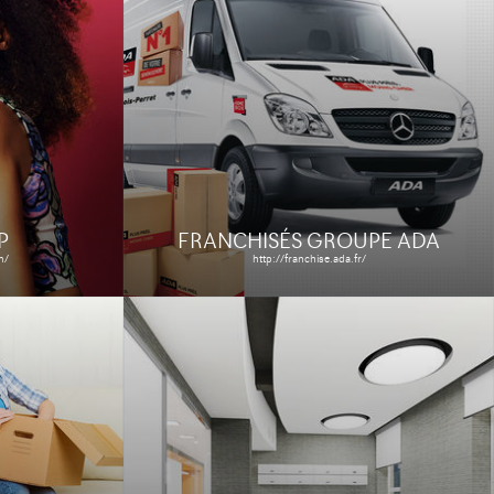
EASYVEC BY ALDES
http://easyvec.aldes.com/fr_fr
s
Le site
Étude de cas
P
FRANCHISÉS GROUPE ADA
m/
http://franchise.ada.fr/
S
AST GROUPE
http://www.ast-groupe.fr