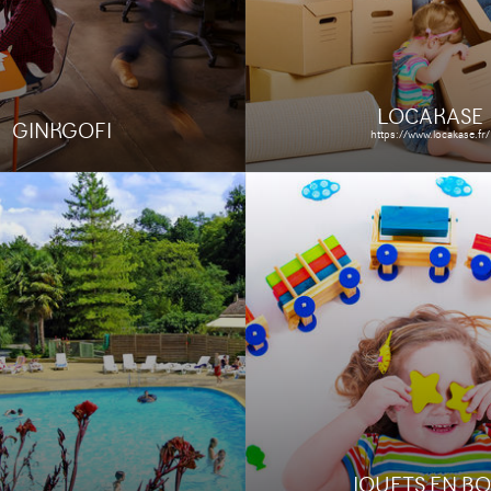
 cas
Le site
Étude de ca
LOCAKASE
GINKGOFI
https://www.locakase.fr/
OCATION
COOK ONLY
ation.fr
http://www.cookonly.fr
Étude de cas
Le site
Étude de ca
JOUETS EN BO