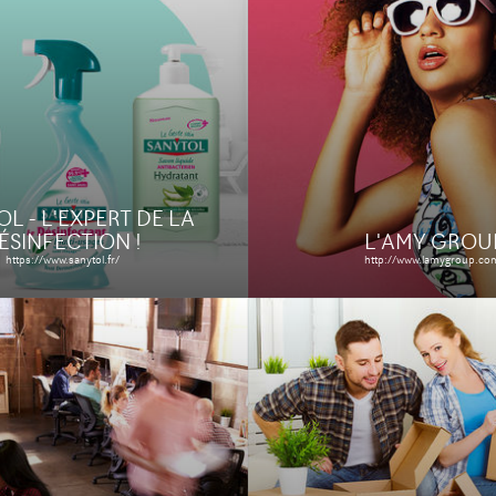
LOCAKASE
OFI
https://www.locakase.fr/
 cas
Le site
Étude de ca
L - L'EXPERT DE LA
ÉSINFECTION !
L'AMY GROU
https://www.sanytol.fr/
http://www.lamygroup.co
JOUETS EN BOI
ULIN DE DAVID
http://www.lesjouetsenbois.com