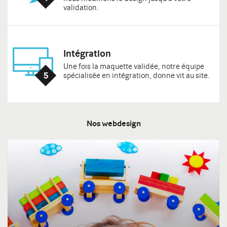
validation.
JOUETS EN BOIS
http://www.lesjouetsenbois.com
Le site
Étude de cas
Intégration
Une fois la maquette validée, notre équipe
spécialisée en intégration, donne vit au site.
Nos webdesign