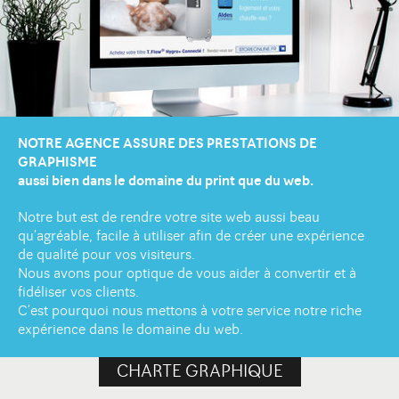
Newsletter
DIJON
10 avenue Foch Immeuble Le Mazarin - LBA
Contact
21000 Dijon
NOTRE AGENCE ASSURE
DES PRESTATIONS DE
GRAPHISME
aussi bien dans le domaine du print que du web.
Notre but est de rendre votre site web aussi beau
qu’agréable, facile à utiliser afin de créer une expérience
de qualité pour vos visiteurs.
Nous avons pour optique de vous aider à convertir et à
fidéliser vos clients.
C’est pourquoi nous mettons à votre service notre riche
expérience dans le domaine du web.
CHARTE GRAPHIQUE