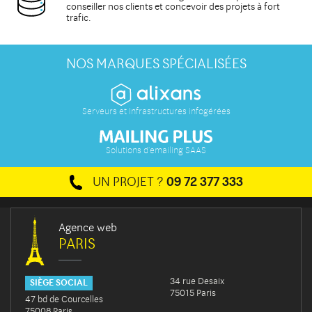
conseiller
nos clients et concevoir des projets à fort
trafic.
NOS MARQUES SPÉCIALISÉES
Serveurs et Infrastructures infogérées
Solutions d'emailing SAAS
UN PROJET ?
09 72 377 333
Agence web
PARIS
34 rue Desaix
SIÈGE SOCIAL
75015 Paris
47 bd de Courcelles
75008 Paris