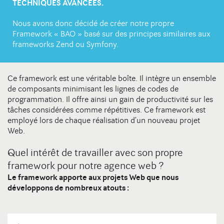
TECHNIQUES AVANCÉES.
DIJON
10 avenue Foch Immeuble Le Mazarin - LBA
Contact
21000 Dijon
Nous avons donc décidé de créer notre propre
Framework « BAO » basé sur des principes similaires aux
frameworks Zend ou Symfony.
Ce framework est une véritable boîte. Il intègre un ensemble
de composants minimisant les lignes de codes de
programmation. Il offre ainsi un gain de productivité sur les
tâches considérées comme répétitives. Ce framework est
employé lors de chaque réalisation d’un nouveau projet
Web.
Quel intérêt de travailler avec son propre
framework pour notre agence web ?
Le framework apporte aux projets Web que nous
développons de nombreux atouts :