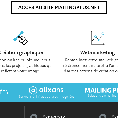
ACCES AU SITE MAILINGPLUS.NET
Création graphique
Webmarketing
ion on line
ou
off line
, nous
Rentabilisez votre site web g
ons les
projets graphiques
qui
référencement naturel
, à
l'ema
reflètent votre image.
d'autres actions de
création d
ÉES
Solutions d'emailing
Serveurs et Infrastructures infogérées
Agence web
Ag