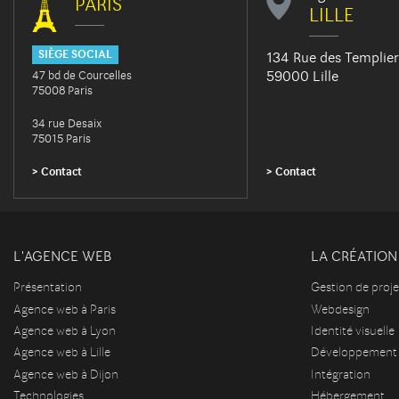
PARIS
LILLE
SIÈGE SOCIAL
134 Rue des Templier
59000 Lille
47 bd de Courcelles
75008 Paris
34 rue Desaix
75015 Paris
Contact
Contact
L'AGENCE WEB
LA CRÉATION 
Présentation
Gestion de proje
Agence web à Paris
Webdesign
Agence web à Lyon
Identité visuelle
Agence web à Lille
Développement
Agence web à Dijon
Intégration
Technologies
Hébergement