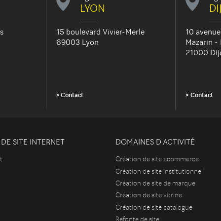
LYON
DI
s
15 boulevard Vivier-Merle
10 avenue
69003 Lyon
Mazarin -
21000 Dij
Contact
Contact
DE SITE INTERNET
DOMAINES D'ACTIVITÉ
t
Création de site ecommerce
Création de site institutionnel
Création de site de marque
Création de site vitrine
Création de site catalogue
Refonte de site