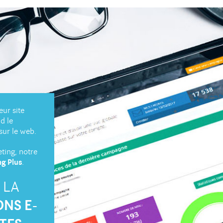
eur site
nd le
sur le web.
ting, notre
ng Plus
.
 LA
ONS E-