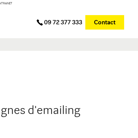
 INTRANET
DIJON
Contact
Contact
09 72 377 333
Contact
Merle
10 avenue Foch Immeuble Le Mazarin - LBA
21000 Dijon
agnes d'emailing