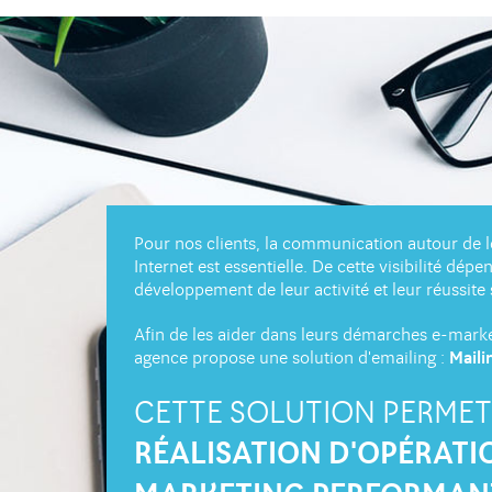
Pour nos clients, la communication autour de l
Internet est essentielle. De cette visibilité dépe
développement de leur activité et leur réussite 
Afin de les aider dans leurs démarches e-marke
agence propose une solution d'emailing :
Maili
CETTE SOLUTION PERMET
RÉALISATION D'OPÉRATI