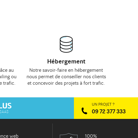
Hébergement
râce au
Notre savoir-faire en hébergement
iling
ou
nous permet de
conseiller
nos clients
e trafic
.
et concevoir des projets à fort trafic.
UN PROJET ?
09 72 377 333
 SAAS
ence web
100%