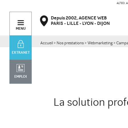
ALTEO, A
PARIS
Contact
Depuis 2002,
AGENCE WEB
47 bd de Courcelles
34 rue Desaix
PARIS
LILLE
LYON
DIJON
75008 Paris
75015 Paris
MENU
Accueil
>
Nos prestations
>
Webmarketing
>
Campag
EXTRANET
EMPLOI
La solution pro