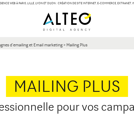
GENCE WEB À PARIS, LILLE, LYON ET DIJON : CRÉATION DE SITE INTERNET, E-COMMERCE, EXTRANET,
LILLE
LYON
Contact
134 Rue des Templiers
15 boulevard Vivier-
59000 Lille
69003 Lyon
nes d’emailing et Email marketing
>
Mailing Plus
MAILING PLUS
fessionnelle pour vos camp