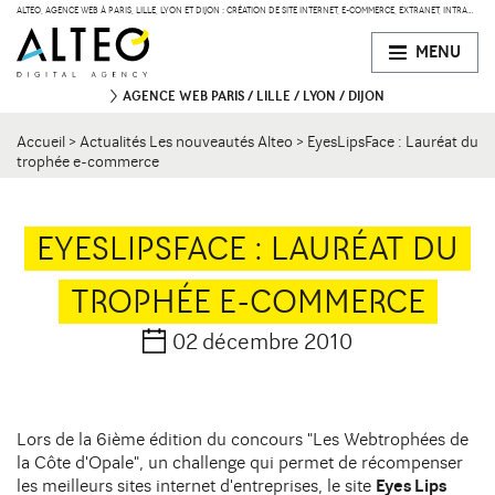
ALTEO, AGENCE WEB À PARIS, LILLE, LYON ET DIJON : CRÉATION DE SITE INTERNET, E-COMMERCE, EXTRANET, INTRANET
MENU
AGENCE WEB
PARIS
LILLE
LYON
DIJON
Accueil
>
Actualités Les nouveautés Alteo
>
EyesLipsFace : Lauréat du
PARIS
trophée e-commerce
47 bd de Courcelles
75008 Paris
Contact
34 rue Desaix
75015 Paris
EYESLIPSFACE : LAURÉAT DU
TROPHÉE E-COMMERCE
LILLE
134 Rue des Templiers
Contact
59000 Lille
02 décembre 2010
LYON
15 boulevard Vivier-Merle
Contact
Lors de la 6ième édition du concours "Les Webtrophées de
69003 Lyon
la Côte d'Opale", un challenge qui permet de récompenser
les meilleurs sites internet d'entreprises, le site
Eyes Lips