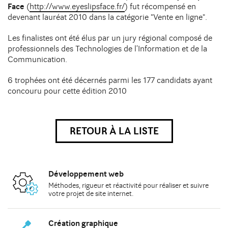
DIJON
Face
(
http://www.eyeslipsface.fr/
) fut récompensé en
10 avenue Foch Immeuble Le Mazarin - LBA
devenant lauréat 2010 dans la catégorie "Vente en ligne".
Contact
21000 Dijon
Les finalistes ont été élus par un jury régional composé de
professionnels des Technologies de l’Information et de la
Communication.
6 trophées ont été décernés parmi les 177 candidats ayant
concouru pour cette édition 2010
RETOUR À LA LISTE
Développement web
Méthodes
, rigueur et réactivité pour réaliser et suivre
votre
projet de site internet
.
Création graphique