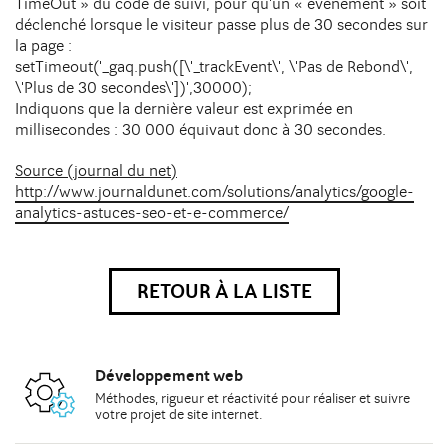
TimeOut » du code de suivi, pour qu'un « événement » soit
déclenché lorsque le visiteur passe plus de 30 secondes sur
la page :
setTimeout('_gaq.push([\'_trackEvent\', \'Pas de Rebond\',
\'Plus de 30 secondes\'])',30000);
Indiquons que la dernière valeur est exprimée en
millisecondes : 30 000 équivaut donc à 30 secondes.
Source (journal du net)
http://www.journaldunet.com/solutions/analytics/google-
analytics-astuces-seo-et-e-commerce/
RETOUR À LA LISTE
Développement web
Méthodes
, rigueur et réactivité pour réaliser et suivre
votre
projet de site internet
.