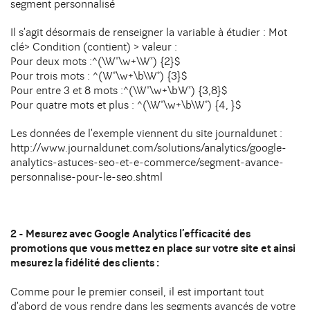
segment personnalisé
Il s’agit désormais de renseigner la variable à étudier : Mot
clé> Condition (contient) > valeur :
Pour deux mots :^(\W*\w+\W*) {2}$
Pour trois mots : ^(W*\w+\b\W*) {3}$
Pour entre 3 et 8 mots :^(\W*\w+\bW*) {3,8}$
Pour quatre mots et plus : ^(\W*\w+\b\W*) {4, }$
Les données de l’exemple viennent du site journaldunet :
http://www.journaldunet.com/solutions/analytics/google-
analytics-astuces-seo-et-e-commerce/segment-avance-
personnalise-pour-le-seo.shtml
2 - Mesurez avec Google Analytics l’efficacité des
promotions que vous mettez en place sur votre site et ainsi
mesurez la fidélité des clients :
Comme pour le premier conseil, il est important tout
d’abord de vous rendre dans les segments avancés de votre