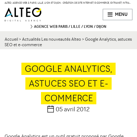
ALTEO, AGENCE WEB À PARIS, LILLE, LYON ET DIJON : CRÉATION DE SITE INTERNET, E-COMMERCE, EXTRANET, INTRANET
MENU
AGENCE WEB
PARIS
LILLE
LYON
DIJON
Accueil
>
Actualités Les nouveautés Alteo
>
Google Analytics, astuces
PARIS
SEO et e-commerce
47 bd de Courcelles
75008 Paris
Contact
34 rue Desaix
75015 Paris
GOOGLE ANALYTICS,
ASTUCES SEO ET E-
LILLE
134 Rue des Templiers
Contact
59000 Lille
COMMERCE
05 avril 2012
LYON
15 boulevard Vivier-Merle
Contact
69003 Lyon
Google Analytics est un outil gratuit proposé par Google