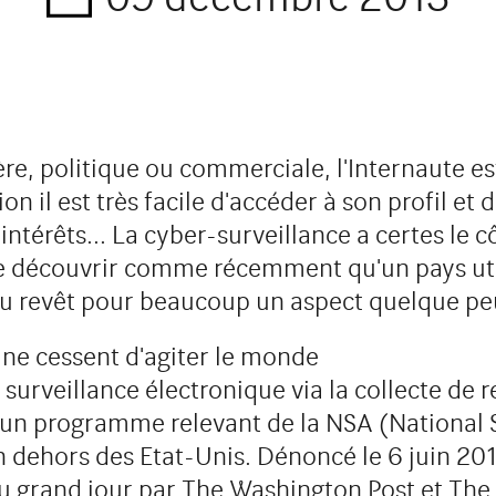
ière, politique ou commerciale, l'Internaute es
 il est très facile d'accéder à son profil et 
d'intérêts... La cyber-surveillance a certes le 
de découvrir comme récemment qu'un pays uti
insu revêt pour beaucoup un aspect quelque p
i ne cessent d'agiter le monde
urveillance électronique via la collecte de 
t un programme relevant de la NSA (National S
en dehors des Etat-Unis. Dénoncé le 6 juin 2
 au grand jour par The Washington Post et The