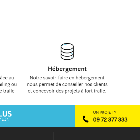
Hébergement
râce au
Notre savoir-faire en hébergement
iling
ou
nous permet de
conseiller
nos clients
e trafic
.
et concevoir des projets à fort trafic.
UN PROJET ?
09 72 377 333
 SAAS