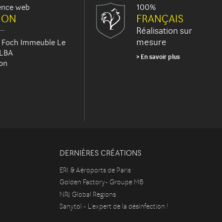
ence web
100%
JON
FRANÇAIS
Réalisation sur
mesure
 Foch Immeuble Le
 LBA
En savoir plus
on
DERNIÈRES CRÉATIONS
ERI & Aéroports de Paris
Golden Factory- Groupe M6
NRJ Global Regions
Sanytol - L'expert de la désinfection !