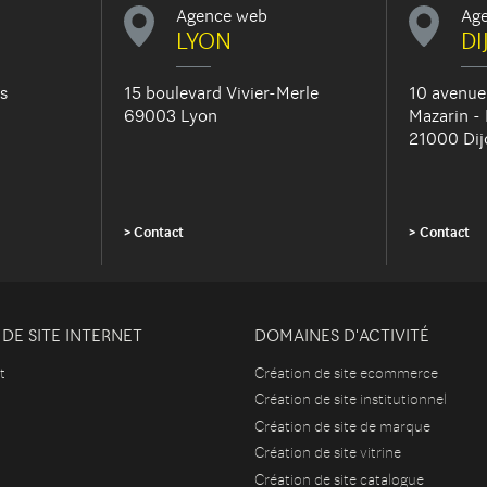
Agence web
Ag
LYON
DI
s
15 boulevard Vivier-Merle
10 avenue
69003 Lyon
Mazarin -
21000 Dij
Contact
Contact
DE SITE INTERNET
DOMAINES D'ACTIVITÉ
t
Création de site ecommerce
Création de site institutionnel
Création de site de marque
Création de site vitrine
Création de site catalogue