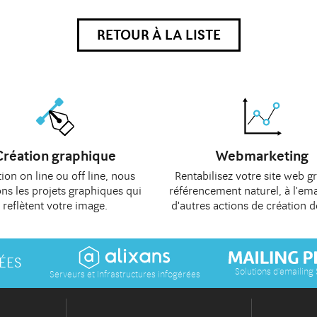
RETOUR À LA LISTE
Création graphique
Webmarketing
ion on line
ou
off line
, nous
Rentabilisez votre site web g
ons les
projets graphiques
qui
référencement naturel
, à
l'ema
reflètent votre image.
d'autres actions de
création d
ÉES
Solutions d'emailing
Serveurs et Infrastructures infogérées