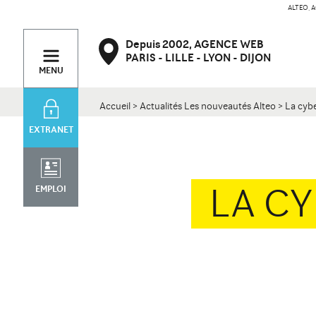
ALTEO, A
PARIS
Contact
Depuis 2002,
AGENCE WEB
47 bd de Courcelles
34 rue Desaix
PARIS
LILLE
LYON
DIJON
75008 Paris
75015 Paris
MENU
Accueil
>
Actualités Les nouveautés Alteo
>
La cybe
EXTRANET
LA CY
EMPLOI