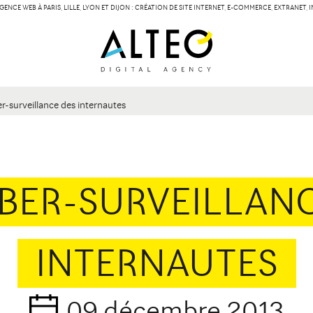
GENCE WEB À PARIS, LILLE, LYON ET DIJON : CRÉATION DE SITE INTERNET, E-COMMERCE, EXTRANET,
LILLE
LYON
Contact
134 Rue des Templiers
15 boulevard Vivier-
59000 Lille
69003 Lyon
r-surveillance des internautes
BER-SURVEILLAN
INTERNAUTES
09 décembre 2013