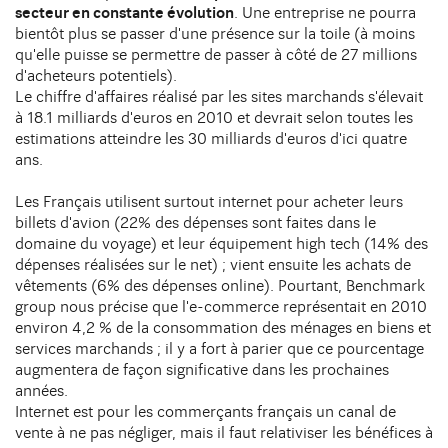
DIJON
secteur en constante évolution
. Une entreprise ne pourra
10 avenue Foch Immeuble Le Mazarin - LBA
bientôt plus se passer d'une présence sur la toile (à moins
Contact
21000 Dijon
qu'elle puisse se permettre de passer à côté de 27 millions
d'acheteurs potentiels).
Le chiffre d'affaires réalisé par les sites marchands s'élevait
à 18.1 milliards d'euros en 2010 et devrait selon toutes les
estimations atteindre les 30 milliards d'euros d'ici quatre
ans.
Les Français utilisent surtout internet pour acheter leurs
billets d'avion (22% des dépenses sont faites dans le
domaine du voyage) et leur équipement high tech (14% des
dépenses réalisées sur le net) ; vient ensuite les achats de
vêtements (6% des dépenses online). Pourtant, Benchmark
group nous précise que l'e-commerce représentait en 2010
environ 4,2 % de la consommation des ménages en biens et
services marchands ; il y a fort à parier que ce pourcentage
augmentera de façon significative dans les prochaines
années.
Internet est pour les commerçants français un canal de
vente à ne pas négliger, mais il faut relativiser les bénéfices à