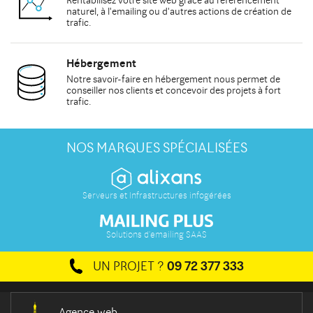
Rentabilisez votre site web grâce au
référencement
naturel
, à
l'emailing
ou d'autres actions de
création de
trafic
.
Hébergement
Notre savoir-faire en hébergement nous permet de
conseiller
nos clients et concevoir des projets à fort
trafic.
NOS MARQUES SPÉCIALISÉES
Serveurs et Infrastructures infogérées
Solutions d'emailing SAAS
UN PROJET ?
09 72 377 333
Agence web