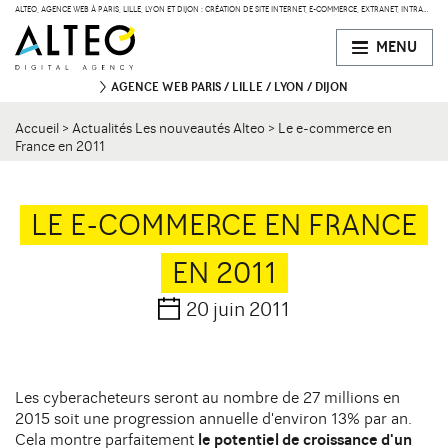
ALTEO, AGENCE WEB À PARIS, LILLE, LYON ET DIJON : CRÉATION DE SITE INTERNET, E-COMMERCE, EXTRANET, INTRANET
MENU
AGENCE WEB
PARIS
LILLE
LYON
DIJON
Accueil
>
Actualités Les nouveautés Alteo
>
Le e-commerce en
PARIS
France en 2011
47 bd de Courcelles
75008 Paris
Contact
34 rue Desaix
75015 Paris
LE E-COMMERCE EN FRANCE
EN 2011
LILLE
134 Rue des Templiers
Contact
59000 Lille
20 juin 2011
LYON
15 boulevard Vivier-Merle
Contact
Les cyberacheteurs seront au nombre de 27 millions en
69003 Lyon
2015 soit une progression annuelle d'environ 13% par an.
Cela montre parfaitement
le potentiel de croissance d'un