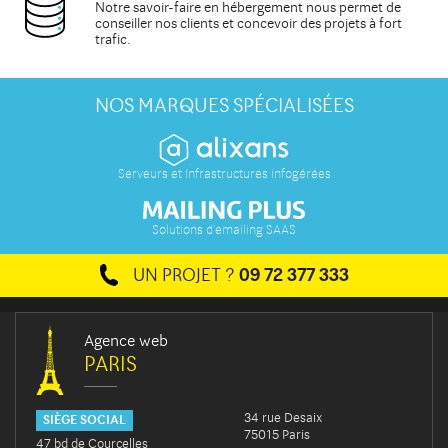
Notre savoir-faire en hébergement nous permet de
conseiller
nos clients et concevoir des projets à fort
trafic.
NOS MARQUES SPÉCIALISÉES
Serveurs et Infrastructures infogérées
Solutions d'emailing SAAS
UN PROJET ?
09 72 377 333
Agence web
PARIS
34 rue Desaix
SIÈGE SOCIAL
75015 Paris
47 bd de Courcelles