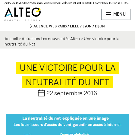
ALTEO, AGENCE WEB À PARIS, LILLE, LYON ET DIJON : CRÉATION DE SITE INTERNET, E-COMMERCE, EXTRANET, INTRANET
MENU
AGENCE WEB
PARIS
LILLE
LYON
DIJON
Accueil
>
Actualités Les nouveautés Alteo
>
Une victoire pour la
PARIS
neutralité du Net
47 bd de Courcelles
75008 Paris
Contact
34 rue Desaix
75015 Paris
UNE VICTOIRE POUR LA
NEUTRALITÉ DU NET
LILLE
134 Rue des Templiers
Contact
59000 Lille
22 septembre 2016
LYON
15 boulevard Vivier-Merle
Contact
69003 Lyon