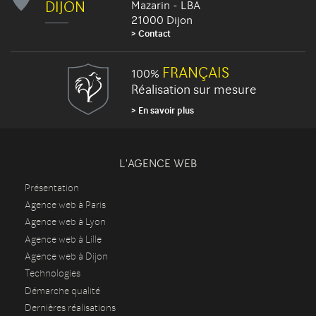
DIJON
Mazarin - LBA
21000 Dijon
Contact
FRANÇAIS
100%
Réalisation sur mesure
En savoir plus
L'AGENCE WEB
Présentation
Agence web à Paris
Agence web à Lyon
Agence web à Lille
Agence web à Dijon
Technologies
Démarche qualité
Dernières réalisations