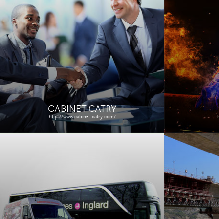
AGENCE CP
EDITI
http://www.agencecp.com
http://www.editi
Création du site vitrine d'une agence
Refonte d'
de communication du Nord de la
pour un éd
France et prestation de référencement
profession
naturel.
prestation
Le site
Étude de cas
Le site
CABINET CATRY
http://www.cabinet-catry.com/
OPTIO
KIZMO
http://www.opti
Réalisation
Réalisation d'un site de quiz en ligne,
permettant
avec des cadeaux à gagner pour les