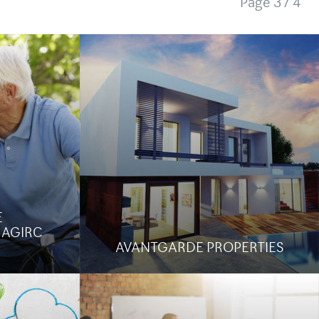
Page
3 / 4
VOIE D'AVENIR
http://www.voiedavenir.fr/
Création d'un site Internet
de jeu
d'informations sur la réflexion et
de stylos
l'avancement d'un projet public
Travail
d'aménagement du territoire dans le
Lot et en Corrèze.
E
Le site
Étude de cas
 AGIRC
AVANTGARDE PROPERTIES