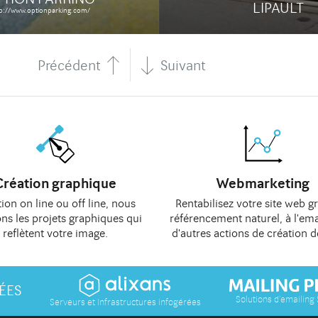
LIPAULT
tp://www.optionparking.com/
Précédent
Suivant
Création graphique
Webmarketing
ion on line
ou
off line
, nous
Rentabilisez votre site web g
ons les
projets graphiques
qui
référencement naturel
, à
l'ema
reflètent votre image.
d'autres actions de
création d
ÉES
Solutions d'emailing
Serveurs et Infrastructures infogérées