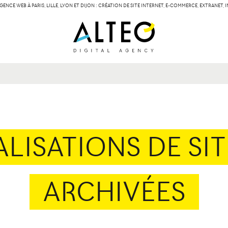
GENCE WEB À PARIS, LILLE, LYON ET DIJON : CRÉATION DE SITE INTERNET, E-COMMERCE, EXTRANET,
LILLE
LYON
Contact
134 Rue des Templiers
15 boulevard Vivier-
59000 Lille
69003 Lyon
ALISATIONS DE SI
ARCHIVÉES