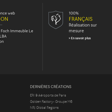
ence web
100%
JON
FRANÇAIS
Réalisation sur
mesure
 Foch Immeuble Le
 LBA
En savoir plus
on
DERNIÈRES CRÉATIONS
ERI & Aéroports de Paris
Golden Factory- Groupe M6
NRJ Global Regions