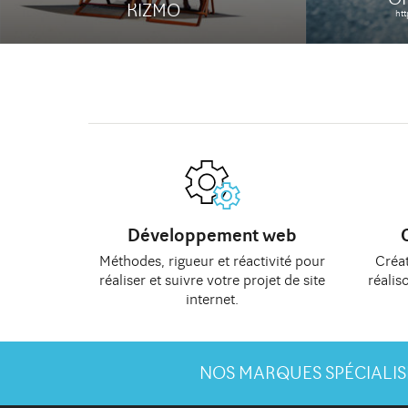
KIZMO
ht
Développement web
Méthodes
, rigueur et réactivité pour
Créat
réaliser et suivre votre
projet de site
réalis
internet
.
NOS MARQUES SPÉCIALIS