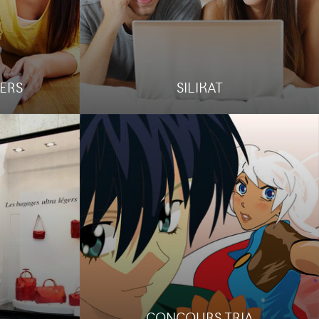
d'un concours, pour pour une
la marque.
marque de stylos de dessinateurs.
Le site
Étude de cas
ERS
SILIKAT
CONCOURS TRIA