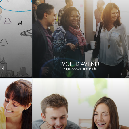
SILIKAT
ERS
Création d'une plateforme de
ique d'un
streaming vidéo pour les
es sites du
professionnels et solution de stockage
re.
et hébergement sur serveur dédié
infogéré.
Étude de cas
VOIE D'AVENIR
ON
http://www.voiedavenir.fr/
CONCOURS TRIA
http://www.concourstria.com/
erce (vente
Création d'un site web de promotion
 utilisé