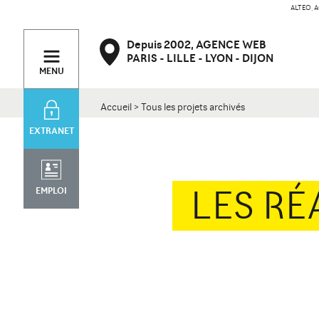
ALTEO, A
PARIS
Contact
Depuis 2002,
AGENCE WEB
47 bd de Courcelles
34 rue Desaix
PARIS
LILLE
LYON
DIJON
75008 Paris
75015 Paris
MENU
Accueil
>
Tous les projets archivés
EXTRANET
LES RÉ
EMPLOI