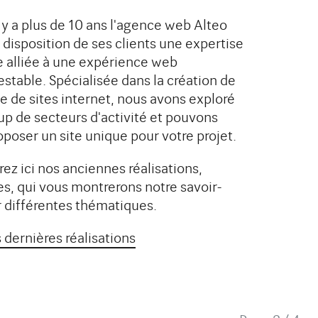
 y a plus de 10 ans l'agence web Alteo
 disposition de ses clients une expertise
 alliée à une expérience web
estable. Spécialisée dans la création de
pe de sites internet, nous avons exploré
p de secteurs d'activité et pouvons
oposer un site unique pour votre projet.
RE
ez ici nos anciennes réalisations,
AVANTGARDE
es, qui vous montrerons notre savoir-
PROPERTIES
ur différentes thématiques.
ur la
Création d'un site internet pour une
 dernières réalisations
 un
agence immobilière spécialisée dans
raites.
les biens immobiliers de luxe.
u site
Étude de cas