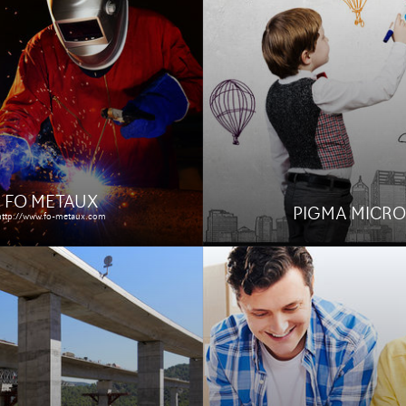
ONS RGRA
COTEPARTICULI
ons-rgra.com
un site web e-commerce
Refonte technique et graph
iteur de presse
portail web immobilier et d
nel et mise en place d'une
réseau d'agence immobiliè
 d'hébergement.
Étude de cas
Étude de cas
FO METAUX
PIGMA MICR
http://www.fo-metaux.com
N PARKING
LIPAULT
onparking.com/
 d'un site d'annonces,
Création d'un site e-comm
 de vendre ou louer une
de valises) responsive, aussi