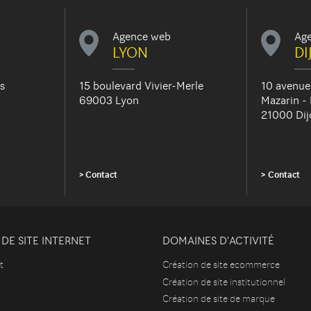
Agence web
Ag
LYON
DI
s
15 boulevard Vivier-Merle
10 avenue
69003 Lyon
Mazarin -
21000 Dij
Contact
Contact
DE SITE INTERNET
DOMAINES D'ACTIVITÉ
t
Création de site ecommerce
Création de site institutionnel
Création de site de marque