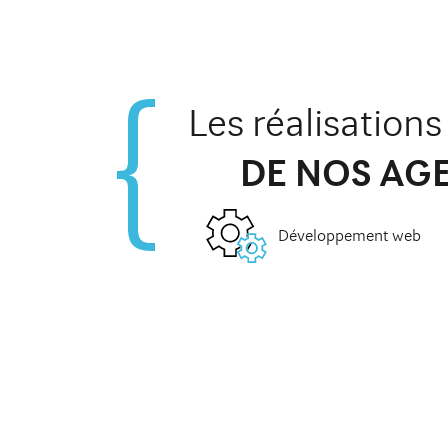
Les réalisation
DE NOS AG
Développement web
DSC A
ARMÉE DE L'AIR
http://www.dsc-
Développement d'un blog à usage
Réalisation
interne (intranet) pour un Général
d'avocats s
d'état major de l'armée de l'air.
public et d
Étude de cas
Le site