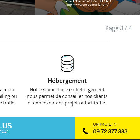
http://www.concourstria.com/
Page
3 / 4
Hébergement
râce au
Notre savoir-faire en hébergement
iling
ou
nous permet de
conseiller
nos clients
e trafic
.
et concevoir des projets à fort trafic.
UN PROJET ?
09 72 377 333
 SAAS