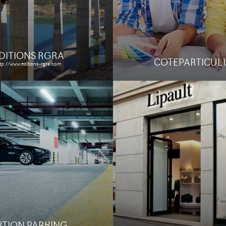
rking et prestation de
pour la communication de 
ent naturel.
Étude de cas
Étude de cas
DITIONS RGRA
COTEPARTICULI
tp://www.editions-rgra.com
PTION PARKING