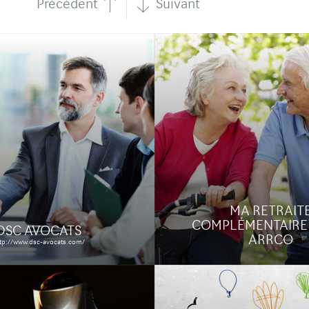
Précédent
Suivant
TAUX
PIGMA MICRON
etaux.com
chnique et graphique d'un
Création d'un site internet 
stitutionnel syndical :
concours pour une marque 
 du graphisme, du
destinés aux dessinateurs. 
et de l'ergonomie et
graphique.
ment sur sa stratégie
Étude de cas
MA RETRAIT
Étude de cas
COMPLÉMENTAIRE
DSC AVOCATS
ARRCO
tp://www.dsc-avocats.com/