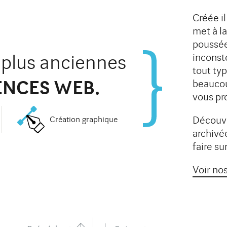
Créée il
met à la
poussée
s plus anciennes
inconst
tout ty
ENCES WEB.
beaucou
vous pr
MA RETRAITE
COMPLÉMENTAI
Découvr
Création graphique
VOCATS
AGIRC ARRCO
archivé
avocats.com/
faire s
 du site web d'un cabinet
Conception d'un site web s
Voir nos
pécialisés dans le droit
réforme des retraites pour
e son identité visuelle.
organisme de gestion de ret
Développement technique d
web.
Étude de cas
Étude de cas