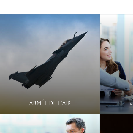
FO ME
http://www.fo-m
CABINET CATRY
http://www.cabinet-catry.com/
Refonte te
site web in
Développement du site web d'un
conception
cabinet d'avocat en région parisienne,
webdesign 
et stratégie webmarketing.
accompagne
web.
Le site
Étude de cas
Le site
ARMÉE DE L'AIR
ht