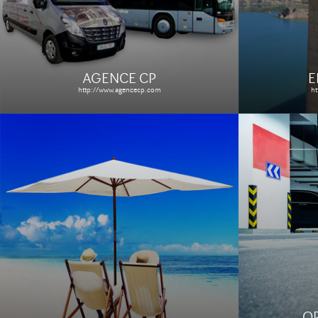
place de pa
plus rapides: Kizmo
référencem
Étude de cas
Le site
AGENCE CP
E
http://www.agencecp.com
ht
O