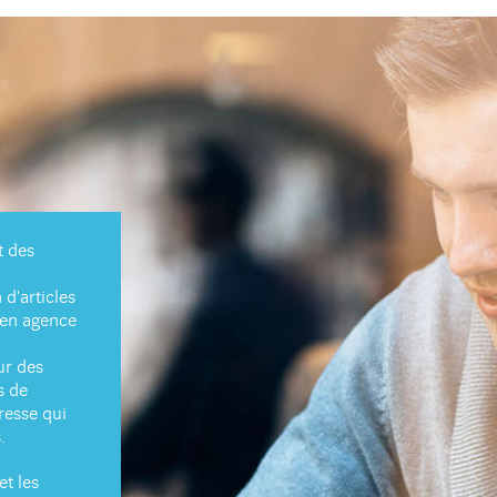
t des
d'articles
 en agence
ur des
s de
resse qui
.
et les