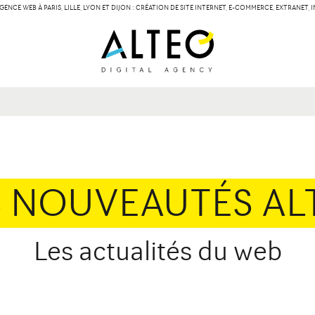
GENCE WEB À PARIS, LILLE, LYON ET DIJON : CRÉATION DE SITE INTERNET, E-COMMERCE, EXTRANET,
LILLE
LYON
Contact
134 Rue des Templiers
15 boulevard Vivier-
59000 Lille
69003 Lyon
S NOUVEAUTÉS AL
Les actualités du web