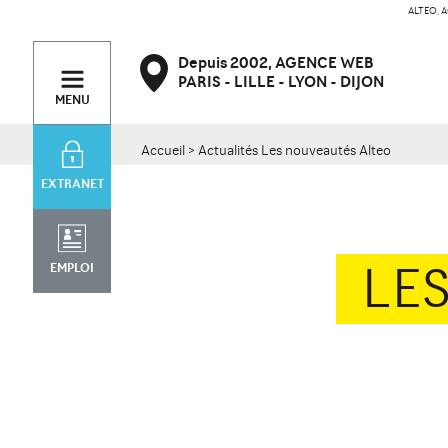
ALTEO, A
PARIS
Contact
Depuis 2002,
AGENCE WEB
47 bd de Courcelles
34 rue Desaix
PARIS
LILLE
LYON
DIJON
75008 Paris
75015 Paris
MENU
Accueil
>
Actualités Les nouveautés Alteo
EXTRANET
LE
EMPLOI