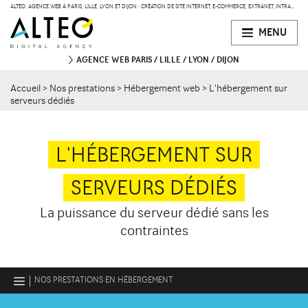
ALTEO, AGENCE WEB À PARIS, LILLE, LYON ET DIJON : CRÉATION DE SITE INTERNET, E-COMMERCE, EXTRANET, INTRANET
MENU
AGENCE WEB
PARIS
LILLE
LYON
DIJON
Accueil
>
Nos prestations
>
Hébergement web
>
L'hébergement sur
PARIS
serveurs dédiés
47 bd de Courcelles
75008 Paris
Contact
34 rue Desaix
75015 Paris
L'HÉBERGEMENT SUR
SERVEURS DÉDIÉS
LILLE
134 Rue des Templiers
Contact
59000 Lille
La puissance du serveur dédié sans les
contraintes
LYON
15 boulevard Vivier-Merle
Contact
69003 Lyon
NOS PRESTATIONS EN HÉBERGEMENT
Conseils en architecture d'hébergement