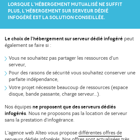
DIJON
LORSQUE L'HÉBERGEMENT MUTUALISÉ NE SUFFIT
Infrastructure
10 avenue Foch Immeuble Le Mazarin - LBA
Contact
PLUS, L'HÉBERGEMENT
SUR SERVEUR DÉDIÉ
L'hébergement mutualisé
21000 Dijon
INFOGÉRÉ EST LA SOLUTION CONSEILLÉE
.
Noms de domaine
L'hébergement sur serveurs dédiés
Le choix de l'hébergement sur serveur dédié infogéré
peut
Autres solutions d'hébergement
également se faire si :
Vous ne souhaitez pas partager les ressources d'un
serveur,
Pour des raisons de sécurité vous souhaitez conserver une
parfaite indépendance,
Votre projet nécessite beaucoup de ressources (espace
disque, bande passante, charge serveur…).
Nos équipes
ne proposent que des serveurs dédiés
infogérés
. Nous ne proposons pas la location de serveur
sans la prestation d'infogérance.
L'agence web Alteo vous propose
différentes offres de
serveurs dédiés infogérés
. Nos offres sont actualisées très