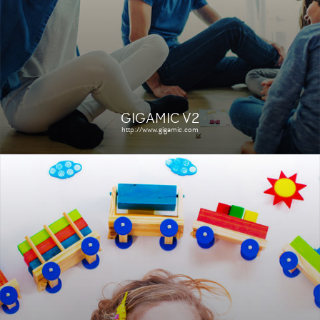
Le site
Étude de cas
GIGAMIC V2
http://www.gigamic.com
ESQUISSE PARIS
http://www.esquisseparis.fr