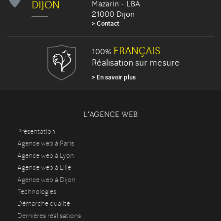
DIJON
Mazarin - LBA
21000 Dijon
Contact
FRANÇAIS
100%
Réalisation sur mesure
En savoir plus
L'AGENCE WEB
Présentation
Agence web à Paris
Agence web à Lyon
Agence web à Lille
Agence web à Dijon
Technologies
Démarche qualité
Dernières réalisations