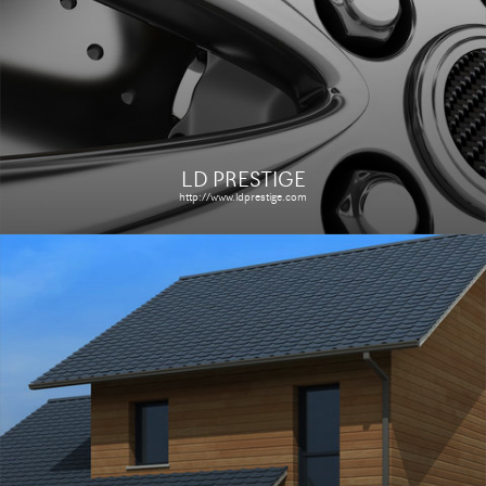
Le site
Étude de cas
LD PRESTIGE
http://www.ldprestige.com
XILAM
http://www.xilam-screenings.com