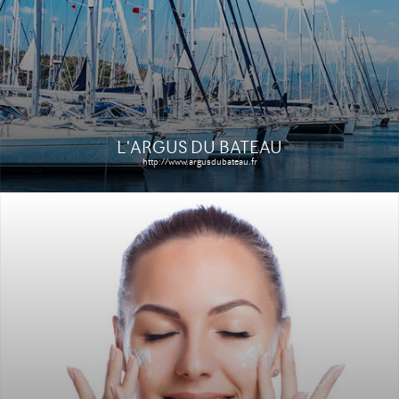
Le site
Étude de cas
L'ARGUS DU BATEAU
http://www.argusdubateau.fr
LD PRESTIGE
http://www.ldprestige.com