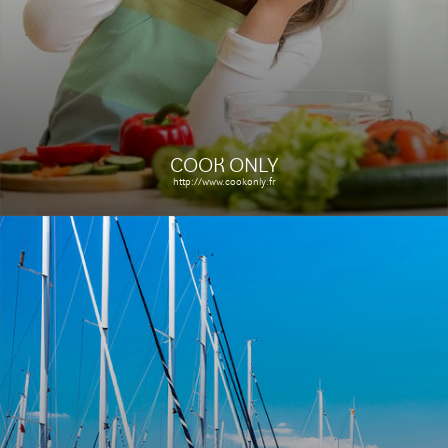
Le site
Étude de cas
COOK ONLY
http://www.cookonly.fr
MATIS PARIS
http://www.matis-paris.fr/