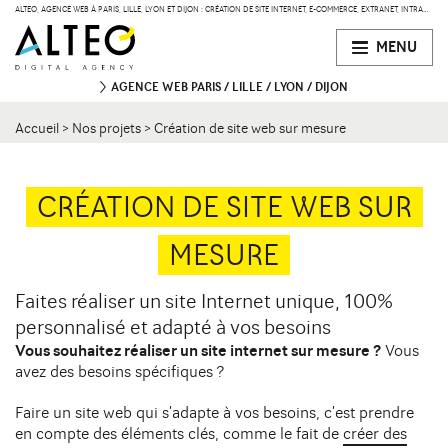
ALTEO, AGENCE WEB À PARIS, LILLE, LYON ET DIJON : CRÉATION DE SITE INTERNET, E-COMMERCE, EXTRANET, INTRANET
MENU
AGENCE WEB
PARIS
LILLE
LYON
DIJON
Accueil
>
Nos projets
>
Création de site web sur mesure
PARIS
47 bd de Courcelles
75008 Paris
Contact
34 rue Desaix
CRÉATION DE SITE WEB SUR
75015 Paris
MESURE
LILLE
134 Rue des Templiers
Contact
Faites réaliser un site Internet unique, 100%
59000 Lille
personnalisé et adapté à vos besoins
Vous souhaitez réaliser un site internet sur mesure ?
Vous
LYON
avez des besoins spécifiques ?
15 boulevard Vivier-Merle
Contact
69003 Lyon
Faire un site web qui s’adapte à vos besoins, c’est prendre
en compte des éléments clés, comme le fait de
créer des