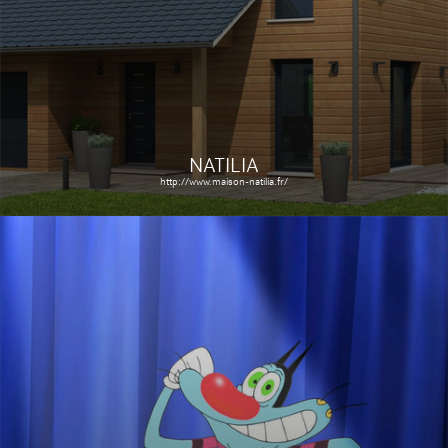
Le site
Étude de cas
NATILIA
http://www.maison-natilia.fr/
MA RETRAITE
COMPLÉMENTAIRE AGIRC
ARRCO