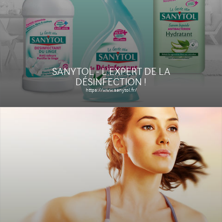
Le site
Étude de cas
SANYTOL - L'EXPERT DE LA
DÉSINFECTION !
https://www.sanytol.fr/
PORTAIL STUDYLEASE
http://www.studylease.com