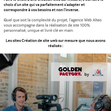
choix d’un site qui va parfaitement s’adapter et
Le site
Étude de cas
correspondre à vos besoins et non l’inverse.
Quel que soit la complexité du projet, l’agence Web Alteo
vous accompagne dans la réalisation de site 100%
personnalisé, unique et livré clé en main.
Les sites Création de site web sur mesure que nous avons
réalisés :
SANYTOL - L'EXPERT DE LA
DÉSINFECTION !
https://www.sanytol.fr/