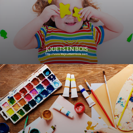
Le site
Étude de cas
JOUETS EN BOIS
http://www.lesjouetsenbois.com
COOK ONLY
http://www.cookonly.fr