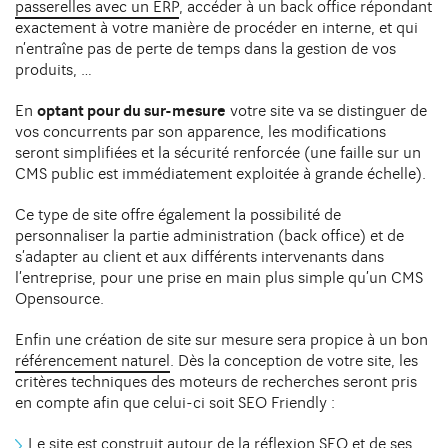
passerelles avec un ERP
DIJON
, accéder à un back office répondant
10 avenue Foch Immeuble Le Mazarin - LBA
exactement à votre manière de procéder en interne, et qui
Contact
21000 Dijon
n’entraîne pas de perte de temps dans la gestion de vos
produits, …
En
optant pour du sur-mesure
votre site va se distinguer de
vos concurrents par son apparence, les modifications
seront simplifiées et la sécurité renforcée (une faille sur un
CMS public est immédiatement exploitée à grande échelle).
Ce type de site offre également la possibilité de
personnaliser la partie administration (back office) et de
s’adapter au client et aux différents intervenants dans
l’entreprise, pour une prise en main plus simple qu’un CMS
Opensource.
Enfin une création de site sur mesure sera propice à un bon
référencement naturel
. Dès la conception de votre site, les
critères techniques des moteurs de recherches seront pris
en compte afin que celui-ci soit SEO Friendly :
Le site est construit autour de la réflexion SEO et de ses