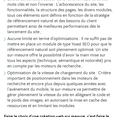
mots clés et non l’inverse : L’arborescence du site, les
fonctionnalités, la structure des pages, les divers modules,
tous ces éléments sont définis en fonction de la stratégie
de référencement naturel et des besoins du client
permettant ainsi de meilleures performances dès le
lancement du site ;
Aucune limite en terme d’optimisations : Il ne suffit pas de
mettre en place un module de type Yoast SEO pour que le
référencement naturel soit pleinement optimisé. Un site
sur-mesure offre la possibilité d’avoir la main mise sur
tous les aspects (technique, sémantique et notoriété) pris
en compte par les moteurs de recherche ;
Optimisation de la vitesse de chargement du site : Critère
important de positionnement dans les moteurs de
recherche et encore plus depuis quelques années avec
l’avènement du mobile, le sur-mesure va permettre de
gérer pleinement la vitesse du site en allégeant le code et
le poids des images, en autorisant la mise en cache des
GOLDEN FACTORY- GROUPE M6
ressources et en limitant les modules.
https://golden-factory.fr/fr
Faire le choix d’une création web sur mesure, c’est faire le